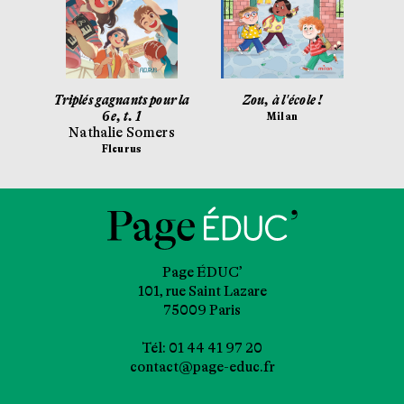
toire !
Triplés gagnants pour la
Zou, à l'école !
g
6e, t. 1
Ar
Milan
Nathalie Somers
Fl
Fleurus
Page ÉDUC’
101, rue Saint Lazare
75009 Paris
Tél: 01 44 41 97 20
contact@page-educ.fr