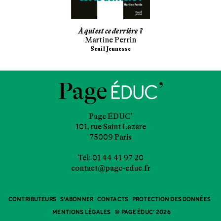
À qui est ce derrière ?
Martine Perrin
Seuil Jeunesse
Page ÉDUC’
101, rue Saint Lazare
75009 Paris
Tél: 01 44 41 97 20
contact@page-educ.fr
CONTRIBUTEURS
S’ABONNER
CONTACTS
PROTECTION DES DONNÉES
MENTIONS LÉGALES
© PAGE ÉDUC’ 2026