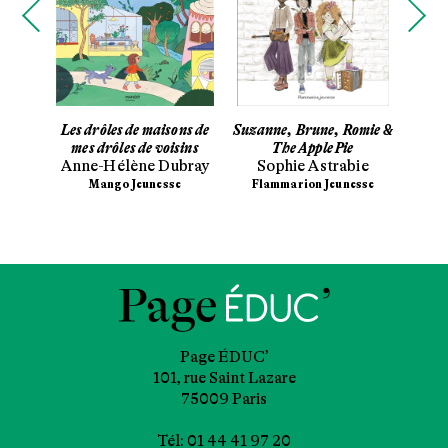
lets
Les drôles de maisons de
Suzanne, Brune, Romie &
U
ot
mes drôles de voisins
The Apple Pie
Lu
Anne-Hélène Dubray
Sophie Astrabie
Mango Jeunesse
Flammarion Jeunesse
Page ÉDUC’
101, rue Saint Lazare
75009 Paris
Tél: 01 44 41 97 20