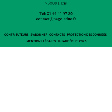
75009 Paris
Tél: 01 44 41 97 20
contact@page-educ.fr
CONTRIBUTEURS
S’ABONNER
CONTACTS
PROTECTION DES DONNÉES
MENTIONS LÉGALES
© PAGE ÉDUC’ 2026