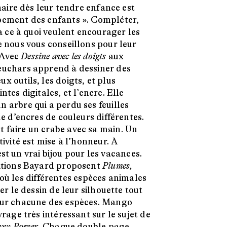
naire dès leur tendre enfance est
pement des enfants ». Compléter,
là ce à quoi veulent encourager les
e nous vous conseillons pour leur
. Avec
Dessine avec les doigts
aux
euchars apprend à dessiner des
 outils, les doigts, et plus
tes digitales, et l’encre. Elle
 arbre qui a perdu ses feuilles
de d’encres de couleurs différentes.
 faire un crabe avec sa main. Un
ivité est mise à l’honneur. À
e est un vrai bijou pour les vacances.
ditions Bayard proposent
Plumes,
 où les différentes espèces animales
er le dessin de leur silhouette tout
sur chacune des espèces. Mango
rage très intéressant sur le sujet de
axy Power
. Chaque double page