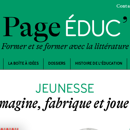
Conta
Former et se former avec la littérature
LA BOÎTE À IDÉES
DOSSIERS
HISTOIRE DE L'ÉDUCATION
JEUNESSE
magine, fabrique et joue