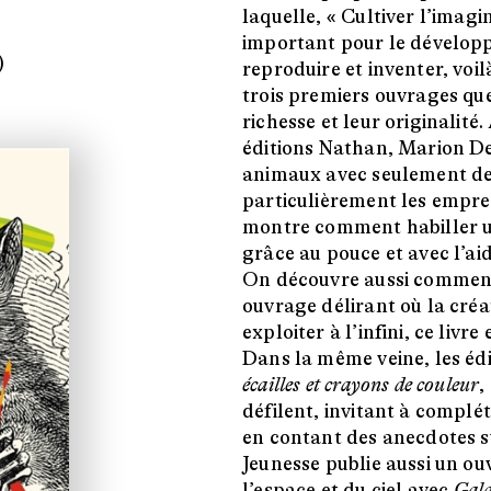
laquelle, « Cultiver l’imagi
important pour le dévelop
)
reproduire et inventer, voi
trois premiers ouvrages qu
richesse et leur originalité
éditions Nathan, Marion D
animaux avec seulement deux
particulièrement les emprein
montre comment habiller un
grâce au pouce et avec l’ai
On découvre aussi comment
ouvrage délirant où la créat
exploiter à l’infini, ce livr
Dans la même veine, les é
écailles et crayons de couleur
,
défilent, invitant à complét
en contant des anecdotes 
Jeunesse publie aussi un ouv
l’espace et du ciel avec
Gal