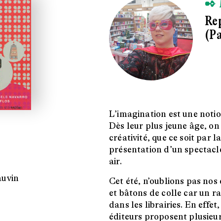
✒ 
Rep
(Pa
L’imagination est une notion
Dès leur plus jeune âge, on 
créativité, que ce soit par l
présentation d’un spectacle
air.
auvin
Cet été, n’oublions pas nos
et bâtons de colle car un ra
dans les librairies. En effe
éditeurs proposent plusieurs