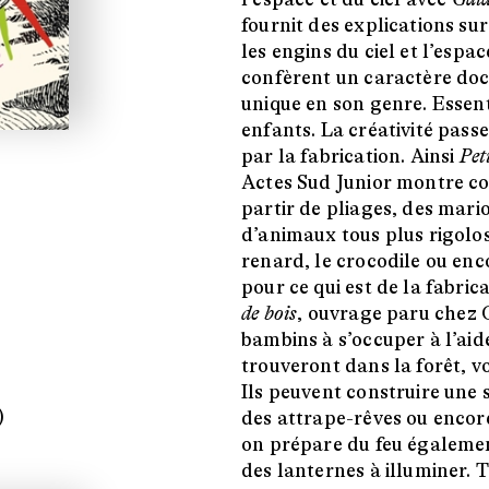
fournit des explications sur
les engins du ciel et l’espac
confèrent un caractère doc
unique en son genre. Essenti
enfants. La créativité passe
par la fabrication. Ainsi
Pet
Actes Sud Junior montre co
partir de pliages, des mario
d’animaux tous plus rigolos 
renard, le crocodile ou enco
pour ce qui est de la fabric
de bois
, ouvrage paru chez 
bambins à s’occuper à l’aide
trouveront dans la forêt, v
Ils peuvent construire une
)
des attrape-rêves ou encore
on prépare du feu également
des lanternes à illuminer. 