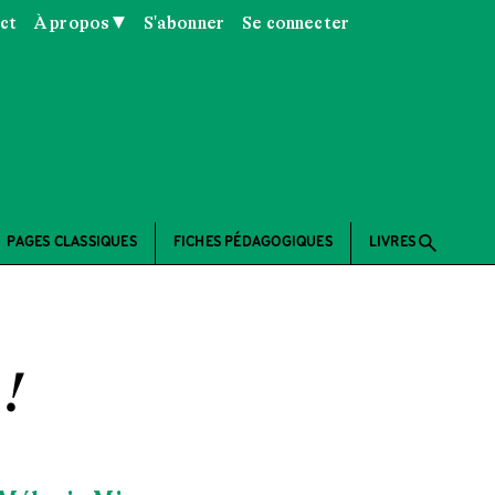
ct
À propos ▼
S'abonner
Se connecter
search
PAGES CLASSIQUES
FICHES PÉDAGOGIQUES
LIVRES
 !