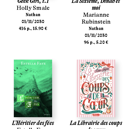
Geek Girl, t.1
La Sixième, Dinah et
Holly Smale
moi
Marianne
Nathan
Rubinstein
01/11/2030
416 p., 15.90 €
Nathan
01/11/2030
96 p., 5.20 €
L’Héritier des fées
La Librairie des coups