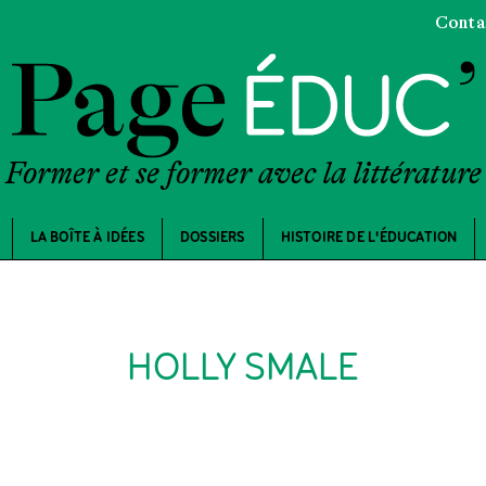
Conta
Former et se former avec la littérature
LA BOÎTE À IDÉES
DOSSIERS
HISTOIRE DE L'ÉDUCATION
HOLLY SMALE