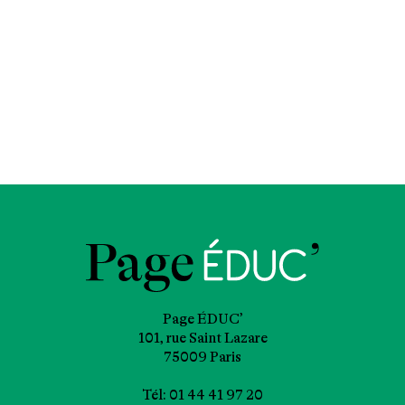
Page ÉDUC’
101, rue Saint Lazare
75009 Paris
Tél: 01 44 41 97 20