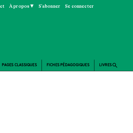
ct
À propos ▼
S'abonner
Se connecter
search
PAGES CLASSIQUES
FICHES PÉDAGOGIQUES
LIVRES