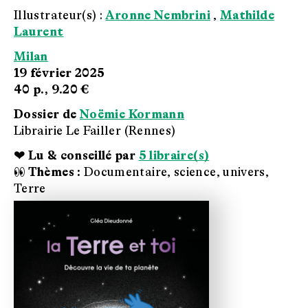
Illustrateur(s) :
Aronne Nembrini
,
Mathilde
Laurent
Milan
19 février 2025
40 p.,
9.20 €
Dossier de
Noëmie Kormann
Librairie Le Failler (Rennes)
❤ Lu & conseillé par
5 libraire(s)
👀 Thèmes :
Documentaire, science, univers,
Terre