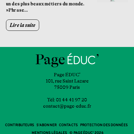
un des plus beaux métiers du monde.
»Phrase…
Lire la suite
Page ÉDUC’
101, rue Saint Lazare
75009 Paris
Tél: 01 44 41 97 20
contact@page-educ.fr
CONTRIBUTEURS
S’ABONNER
CONTACTS
PROTECTION DES DONNÉES
MENTIONS LÉGALES
© PAGE ÉDUC’ 2026