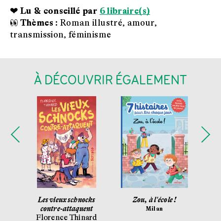
❤ Lu & conseillé par
6 libraire(s)
👀 Thèmes :
Roman illustré, amour,
transmission, féminisme
À DÉCOUVRIR ÉGALEMENT
sus-
Les vieux schnocks
Zou, à l'école !
contre-attaquent
Ka
Milan
é
Florence Thinard
Ga