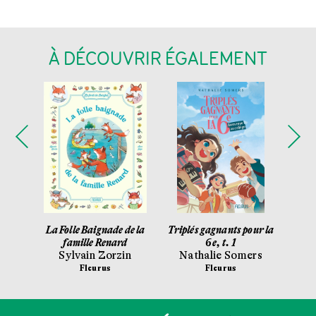
À DÉCOUVRIR ÉGALEMENT
yton
La Folle Baignade de la
Triplés gagnants pour la
Le
famille Renard
6e, t. 1
c
Sylvain Zorzin
Nathalie Somers
Fl
Fleurus
Fleurus
Ga