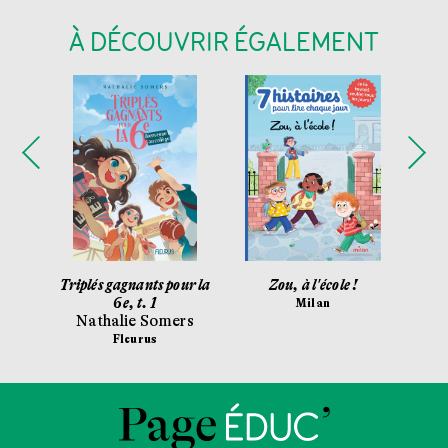
À DÉCOUVRIR ÉGALEMENT
toire !
Triplés gagnants pour la
Zou, à l'école !
g
6e, t. 1
Ar
Milan
Nathalie Somers
Fl
Fleurus