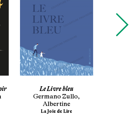
oir
Le Livre bleu
Ga
n
Germano Zullo
,
Emmanu
Albertine
Didier 
La Joie de Lire