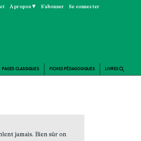
ct
À propos ▼
S'abonner
Se connecter
search
PAGES CLASSIQUES
FICHES PÉDAGOGIQUES
LIVRES
blent jamais. Bien sûr on