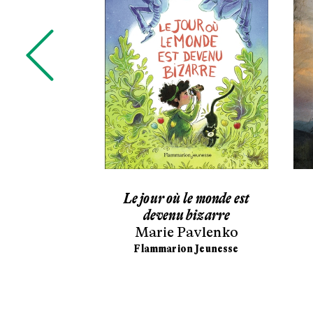
qui courait
Le jour où le monde est
Guillaume
devenu bizarre
rain
Marie Pavlenko
acane
Flammarion Jeunesse