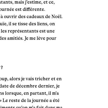
ntants, mais j’estime, et ce,
ournée est différente.
à ouvrir des cadeaux de Noël.
ïe, il se tisse des liens, on
r les représentants est une
 des amitiés. Je me lève pour
 ?
oup, alors je vais tricher et en
 date de décembre dernier, je
ns lorsque, en partant, il m’a
»
Le reste de la journée a été
liments qu’on m’a fait dans ma