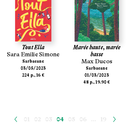
Tout Ella
Marée haute, marée
Sara Emilie Simone
basse
Max Ducos
Sarbacane
03/05/2023
Sarbacane
224 p., 16 €
01/03/2023
48 p., 19.90 €
01
02
03
04
05
06
…
19