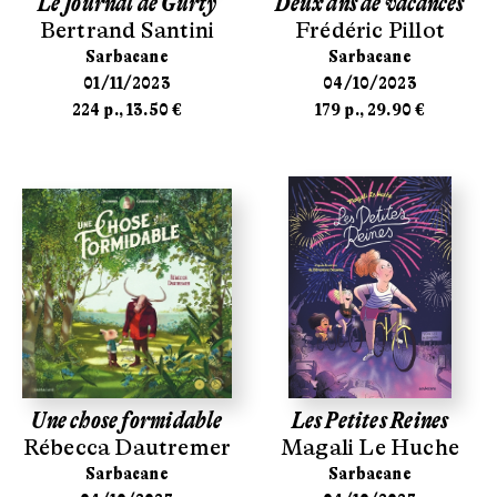
Le Journal de Gurty
Deux ans de vacances
Bertrand Santini
Frédéric Pillot
Sarbacane
Sarbacane
01/11/2023
04/10/2023
224 p., 13.50 €
179 p., 29.90 €
Une chose formidable
Les Petites Reines
Rébecca Dautremer
Magali Le Huche
Sarbacane
Sarbacane