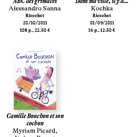
ABC des grimaces
Dans ma ville, il y a…
Alessandro Sanna
Kochka
Ricochet
Ricochet
20/10/2011
01/09/2011
108 p., 22.50 €
16 p., 12.50 €
Camille Bouchon et son
cochon
Myriam Picard
,