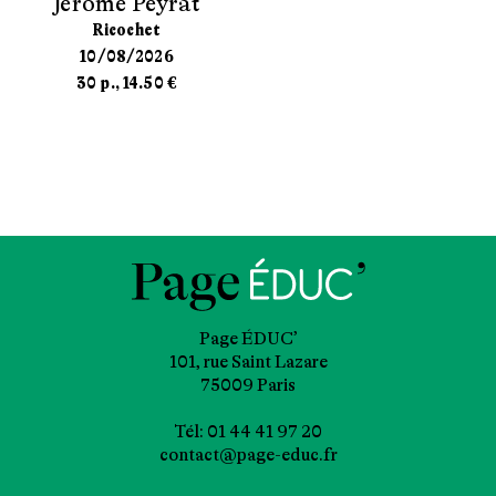
Jérôme Peyrat
Ricochet
10/08/2026
30 p., 14.50 €
Page ÉDUC’
101, rue Saint Lazare
75009 Paris
Tél: 01 44 41 97 20
contact@page-educ.fr