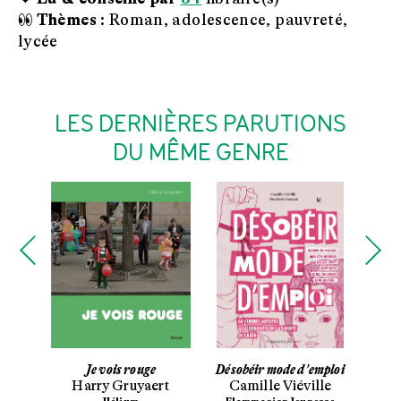
👀 Thèmes :
Roman, adolescence, pauvreté,
lycée
LES DERNIÈRES PARUTIONS
DU MÊME GENRE
Je vois rouge
Désobéir mode d'emploi
La F
hl
Harry Gruyaert
Camille Viéville