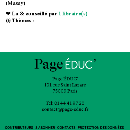
(Massy)
❤ Lu & conseillé par
1 libraire(s)
👀 Thèmes :
Page ÉDUC’
101, rue Saint Lazare
75009 Paris
Tél: 01 44 41 97 20
contact@page-educ.fr
CONTRIBUTEURS
S’ABONNER
CONTACTS
PROTECTION DES DONNÉES