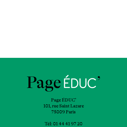
Page ÉDUC’
101, rue Saint Lazare
75009 Paris
Tél: 01 44 41 97 20