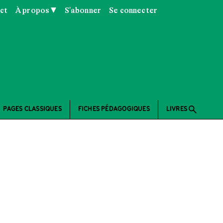
ct
À propos ▼
S'abonner
Se connecter
search
PAGES CLASSIQUES
FICHES PÉDAGOGIQUES
LIVRES