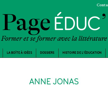
Conta
Former et se former avec la littérature
LA BOÎTE À IDÉES
DOSSIERS
HISTOIRE DE L'ÉDUCATION
ANNE JONAS