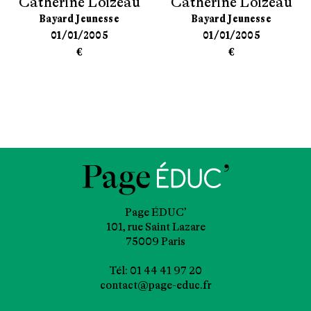
Catherine Loizeau
Catherine Loizeau
Bayard Jeunesse
Bayard Jeunesse
01/01/2005
01/01/2005
€
€
Page ÉDUC’
101, rue Saint Lazare
75009 Paris
Tél: 01 44 41 97 20
contact@page-educ.fr