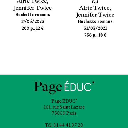
Alric Twice
,
t.1
Jennifer Twice
Alric Twice
,
Jennifer Twice
Hachette romans
17/05/2023
Hachette romans
200 p., 12 €
31/03/2021
736 p., 18 €
Page ÉDUC’
101, rue Saint Lazare
75009 Paris
Tél: 01 44 41 97 20