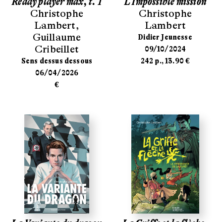
Ready player max, t. 1
L'Impossible mission
Christophe
Christophe
Lambert
,
Lambert
Guillaume
Didier Jeunesse
Cribeillet
09/10/2024
Sens dessus dessous
242 p., 13.90 €
06/04/2026
€