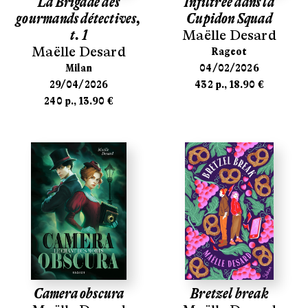
La Brigade des
Infiltrée dans la
gourmands détectives,
Cupidon Squad
t. 1
Maëlle Desard
Maëlle Desard
Rageot
Milan
04/02/2026
29/04/2026
432 p., 18.90 €
240 p., 13.90 €
Camera obscura
Bretzel break