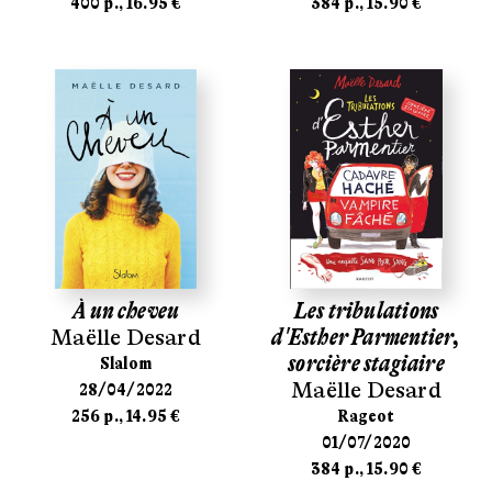
400 p., 16.95 €
384 p., 15.90 €
À un cheveu
Les tribulations
Maëlle Desard
d'Esther Parmentier,
sorcière stagiaire
Slalom
Maëlle Desard
28/04/2022
256 p., 14.95 €
Rageot
01/07/2020
384 p., 15.90 €