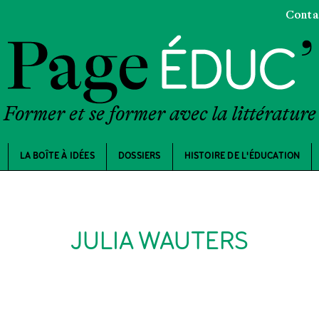
Conta
Former et se former avec la littérature
LA BOÎTE À IDÉES
DOSSIERS
HISTOIRE DE L'ÉDUCATION
JULIA WAUTERS