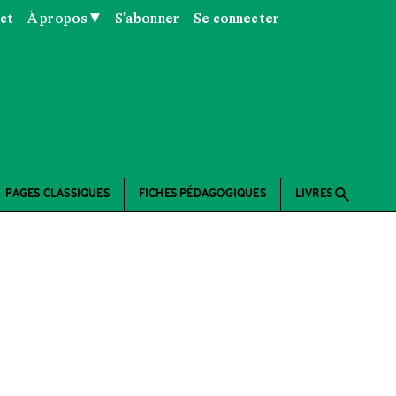
ct
À propos ▼
S'abonner
Se connecter
search
PAGES CLASSIQUES
FICHES PÉDAGOGIQUES
LIVRES