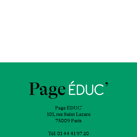
Page ÉDUC’
101, rue Saint Lazare
75009 Paris
Tél: 01 44 41 97 20