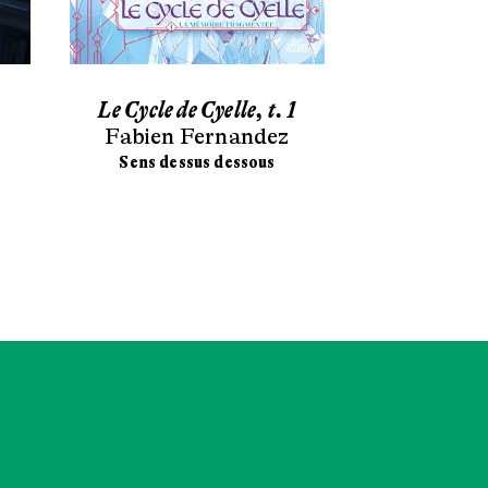
Le Cycle de Cyelle, t. 1
Chonchon e
Fabien Fernandez
mag
Stéphan
Sens dessus dessous
Didier 