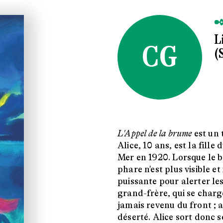
✒
L
CG
(
L'Appel de la brume
est un 
Alice, 10 ans, est la fill
Mer en 1920. Lorsque le br
phare n'est plus visible et
puissante pour alerter les
grand-frère, qui se charge
jamais revenu du front ; au
déserté. Alice sort donc s