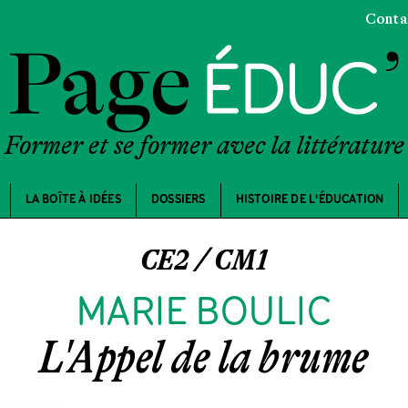
Conta
Former et se former avec la littérature
LA BOÎTE À IDÉES
DOSSIERS
HISTOIRE DE L'ÉDUCATION
CE2 / CM1
MARIE BOULIC
L'Appel de la brume