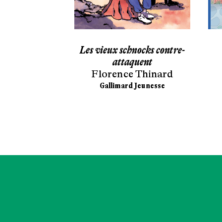
dessus-dessous
Les vieux schnocks contre-
 Pierré
attaquent
Florence Thinard
ünd
Gallimard Jeunesse