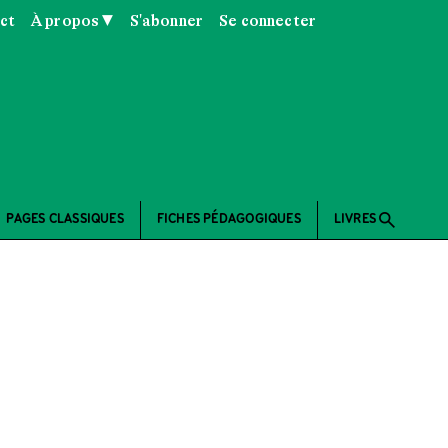
ct
À propos ▼
S'abonner
Se connecter
search
PAGES CLASSIQUES
FICHES PÉDAGOGIQUES
LIVRES