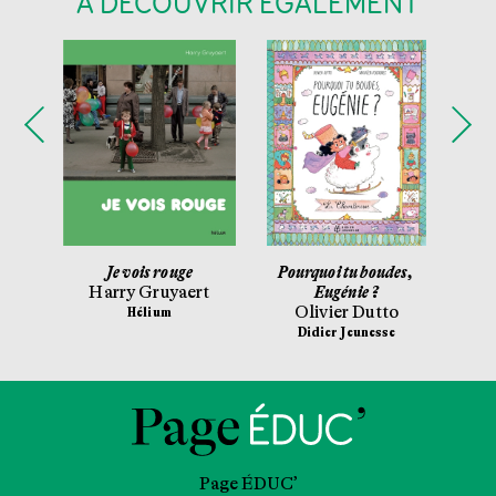
À DÉCOUVRIR ÉGALEMENT
r
Je vois rouge
Pourquoi tu boudes,
Le 
ne
Harry Gruyaert
Eugénie ?
Olivier Dutto
Al
sse
Hélium
Didier Jeunesse
Ga
Page ÉDUC’