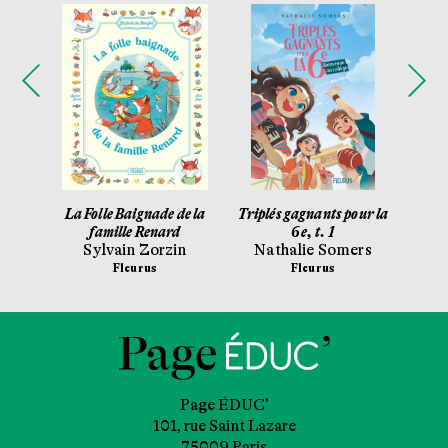
yton
La Folle Baignade de la
Triplés gagnants pour la
Le
famille Renard
6e, t. 1
c
Sylvain Zorzin
Nathalie Somers
Fl
Fleurus
Fleurus
Ga
Page ÉDUC’
101, rue Saint Lazare
75009 Paris