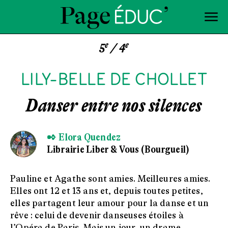
e
e
5
/ 4
LILY-BELLE DE CHOLLET
Danser entre nos silences
✒ Elora Quendez
Librairie Liber & Vous (Bourgueil)
Pauline et Agathe sont amies. Meilleures amies.
Elles ont 12 et 13 ans et, depuis toutes petites,
elles partagent leur amour pour la danse et un
rêve : celui de devenir danseuses étoiles à
l’Opéra de Paris. Mais un jour, un drame