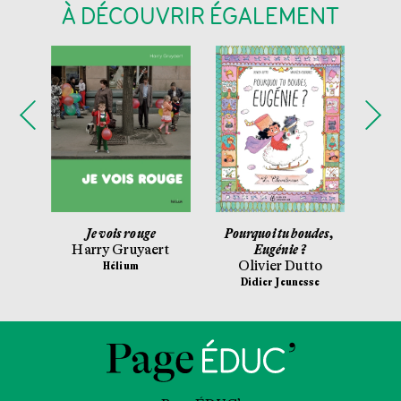
À DÉCOUVRIR ÉGALEMENT
r
Je vois rouge
Pourquoi tu boudes,
Le 
ne
Harry Gruyaert
Eugénie ?
Olivier Dutto
Al
sse
Hélium
Didier Jeunesse
Ga