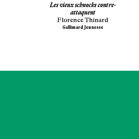
dessus-dessous
Les vieux schnocks contre-
 Pierré
attaquent
Florence Thinard
ünd
Gallimard Jeunesse