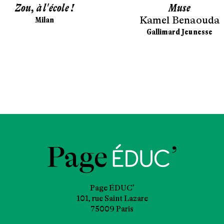
Zou, à l'école !
Muse
Kamel Benaouda
Milan
Gallimard Jeunesse
Page ÉDUC’
101, rue Saint Lazare
75009 Paris