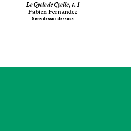
Le Cycle de Cyelle, t. 1
Chonchon e
Fabien Fernandez
mag
Stéphan
Sens dessus dessous
Didier 