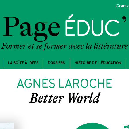
Conta
Former et se former avec la littérature
LA BOÎTE À IDÉES
DOSSIERS
HISTOIRE DE L'ÉDUCATION
AGNÈS LAROCHE
Better World
✒