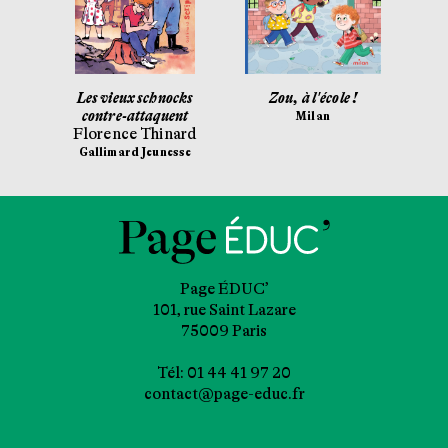
sus-
Les vieux schnocks
Zou, à l'école !
contre-attaquent
Ka
Milan
é
Florence Thinard
Ga
Gallimard Jeunesse
Page ÉDUC’
101, rue Saint Lazare
75009 Paris
Tél: 01 44 41 97 20
contact@page-educ.fr