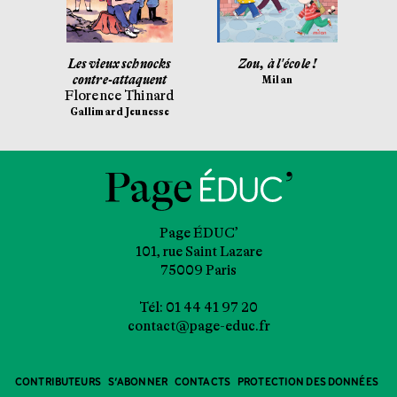
sus-
Les vieux schnocks
Zou, à l'école !
contre-attaquent
Ka
Milan
é
Florence Thinard
Ga
Gallimard Jeunesse
Page ÉDUC’
101, rue Saint Lazare
75009 Paris
Tél: 01 44 41 97 20
contact@page-educ.fr
CONTRIBUTEURS
S’ABONNER
CONTACTS
PROTECTION DES DONNÉES