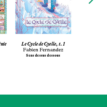
énie
Le Cycle de Cyelle, t. 1
Tremblec
Fabien Fernandez
Athénaï
Sens dessus dessous
Sl