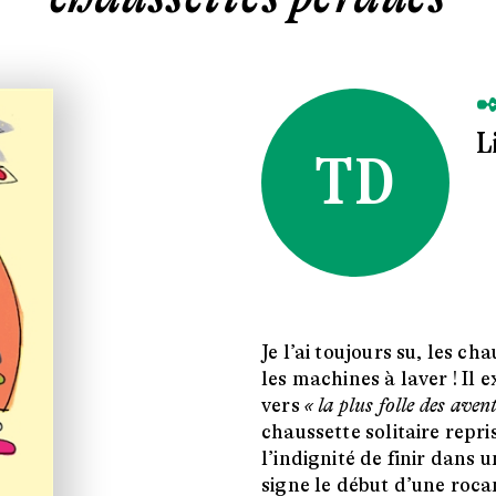
✒
L
TD
Je l’ai toujours su, les ch
les machines à laver ! Il 
vers
« la plus folle des aven
chaussette solitaire repri
l’indignité de finir dans
signe le début d’une roca