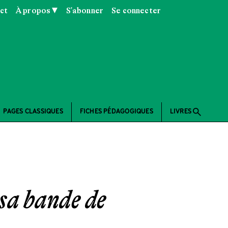
ct
À propos ▼
S'abonner
Se connecter
search
PAGES CLASSIQUES
FICHES PÉDAGOGIQUES
LIVRES
 sa bande de