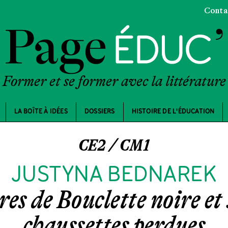
Conta
Former et se former avec la littérature
LA BOÎTE À IDÉES
DOSSIERS
HISTOIRE DE L'ÉDUCATION
CE2 / CM1
JUSTYNA BEDNAREK
es de Bouclette noire et
chaussettes perdues