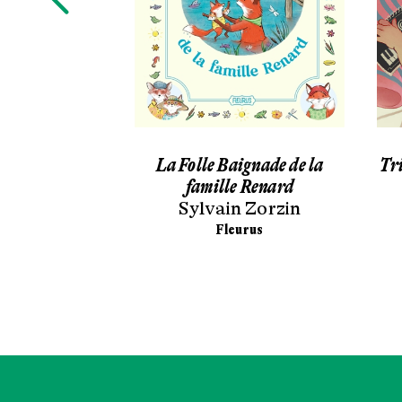
t Lisek
La Folle Baignade de la
Tri
Kolomycka
famille Renard
Sylvain Zorzin
uettard
Fleurus