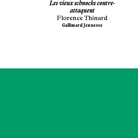
dessus-dessous
Les vieux schnocks contre-
 Pierré
attaquent
Florence Thinard
ünd
Gallimard Jeunesse