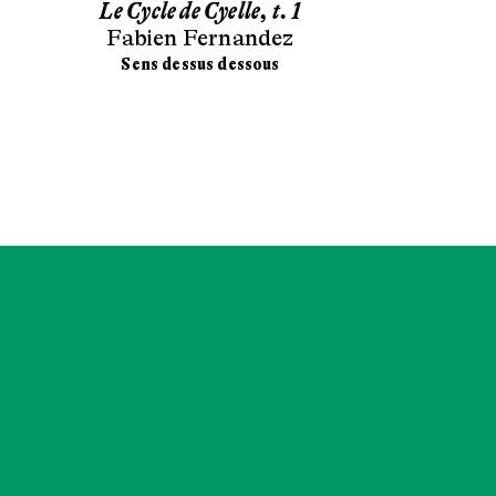
Le Cycle de Cyelle, t. 1
Chonchon e
Fabien Fernandez
mag
Stéphan
Sens dessus dessous
Didier 