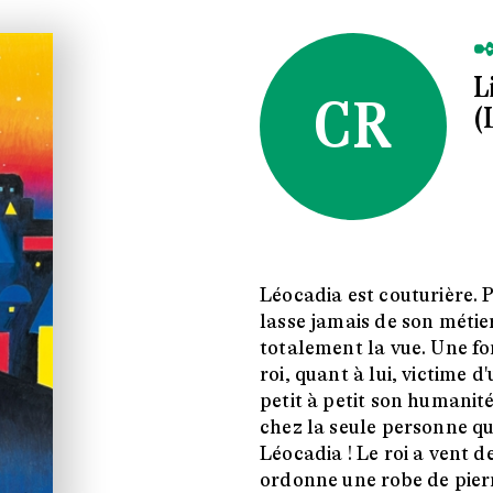
✒
L
CR
(
Léocadia est couturière. P
lasse jamais de son métie
totalement la vue. Une for
roi, quant à lui, victime
petit à petit son humanit
chez la seule personne qui
Léocadia ! Le roi a vent d
ordonne une robe de pierr