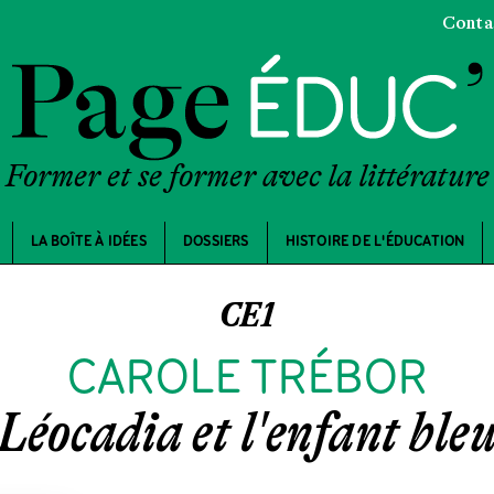
Conta
Former et se former avec la littérature
LA BOÎTE À IDÉES
DOSSIERS
HISTOIRE DE L'ÉDUCATION
CE1
CAROLE TRÉBOR
Léocadia et l'enfant ble