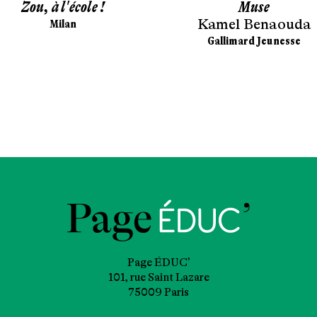
Zou, à l'école !
Muse
Kamel Benaouda
Milan
Gallimard Jeunesse
Page ÉDUC’
101, rue Saint Lazare
75009 Paris