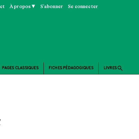
ct
À propos ▼
S'abonner
Se connecter
search
PAGES CLASSIQUES
FICHES PÉDAGOGIQUES
LIVRES
u