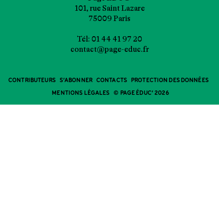
101, rue Saint Lazare
75009 Paris
Tél: 01 44 41 97 20
contact@page-educ.fr
CONTRIBUTEURS
S’ABONNER
CONTACTS
PROTECTION DES DONNÉES
MENTIONS LÉGALES
© PAGE ÉDUC’ 2026