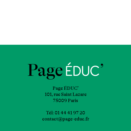
Page ÉDUC’
101, rue Saint Lazare
75009 Paris
Tél: 01 44 41 97 20
contact@page-educ.fr