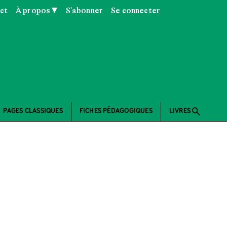
ct
À propos ▼
S'abonner
Se connecter
search
PAGES CLASSIQUES
FICHES PÉDAGOGIQUES
LIVRES