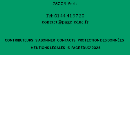
75009 Paris
Tél: 01 44 41 97 20
contact@page-educ.fr
CONTRIBUTEURS
S’ABONNER
CONTACTS
PROTECTION DES DONNÉES
MENTIONS LÉGALES
© PAGE ÉDUC’ 2026