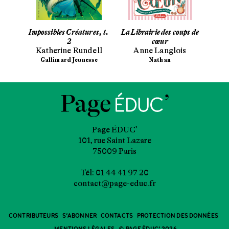
tigres
Impossibles Créatures, t.
La Librairie des coups de
Celle
n
2
cœur
Katherine Rundell
Anne Langlois
Gallimard Jeunesse
Nathan
Page ÉDUC’
101, rue Saint Lazare
75009 Paris
Tél: 01 44 41 97 20
contact@page-educ.fr
CONTRIBUTEURS
S’ABONNER
CONTACTS
PROTECTION DES DONNÉES