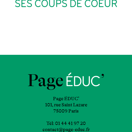
SES COUPS DE COEUR
Page ÉDUC’
101, rue Saint Lazare
75009 Paris
Tél: 01 44 41 97 20
contact@page-educ.fr