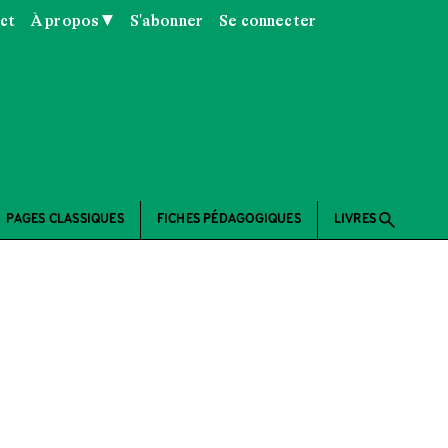
ct
À propos ▼
S'abonner
Se connecter
search
PAGES CLASSIQUES
FICHES PÉDAGOGIQUES
LIVRES