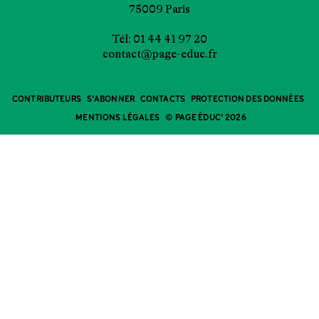
75009 Paris
Tél: 01 44 41 97 20
contact@page-educ.fr
CONTRIBUTEURS
S’ABONNER
CONTACTS
PROTECTION DES DONNÉES
MENTIONS LÉGALES
© PAGE ÉDUC’ 2026