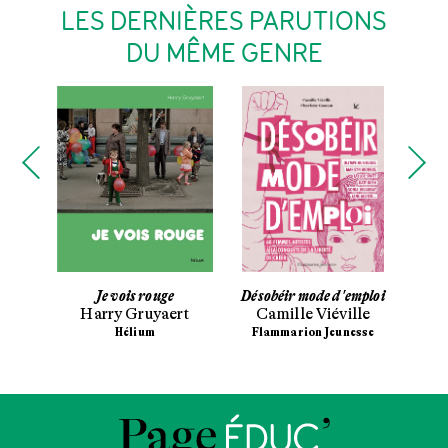
LES DERNIÈRES PARUTIONS
DU MÊME GENRE
Je vois rouge
Désobéir mode d'emploi
La F
hl
Harry Gruyaert
Camille Viéville
S
esse
Hélium
Flammarion Jeunesse