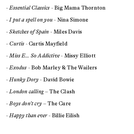
-
Essential Classics
- Big Mama Thornton
-
I put a spell on you
- Nina Simone
-
Sketches of Spain
- Miles Davis
-
Curtis -
Curtis Mayfield
-
Miss E… So Addictive
- Missy Elliott
-
Exodus
- Bob Marley & The Wailers
-
Hunky Dory
- David Bowie
-
London calling
– The Clash
-
Boys don’t cry
– The Cure
-
Happy than ever
- Billie Eilish