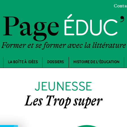
Conta
Former et se former avec la littérature
LA BOÎTE À IDÉES
DOSSIERS
HISTOIRE DE L'ÉDUCATION
JEUNESSE
Les Trop super