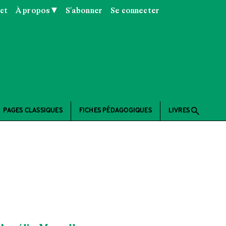
ct
À propos ▼
S'abonner
Se connecter
search
PAGES CLASSIQUES
FICHES PÉDAGOGIQUES
LIVRES