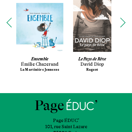
nfant
Ensemble
Le Pays de Rêve
De 
Émilie Chazerand
David Diop
het
La Martinière Jeunesse
Rageot
sse
Se
Page ÉDUC’
101, rue Saint Lazare