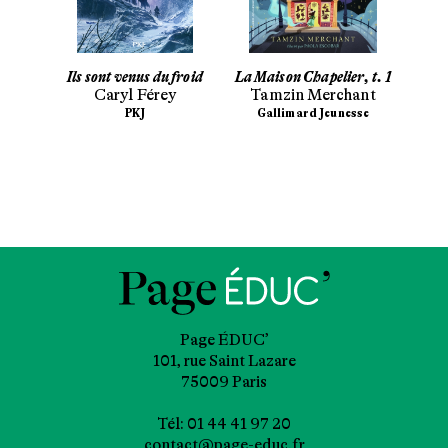
 trop
Ils sont venus du froid
La Maison Chapelier, t. 1
Tu co
Caryl Férey
Tamzin Merchant
C
rail
PKJ
Gallimard Jeunesse
M
esse
Page ÉDUC’
101, rue Saint Lazare
75009 Paris
Tél: 01 44 41 97 20
contact@page-educ.fr