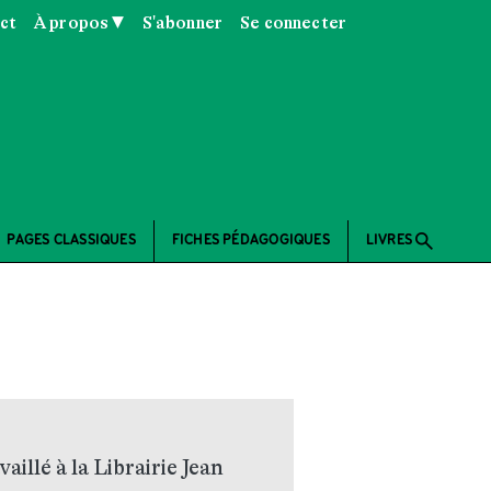
ct
À propos ▼
S'abonner
Se connecter
search
PAGES CLASSIQUES
FICHES PÉDAGOGIQUES
LIVRES
vaillé à la Librairie Jean