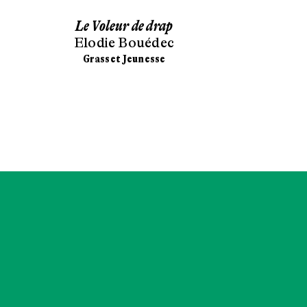
Le Voleur de drap
Les Lapin
Elodie Bouédec
Simon
Grasset Jeunesse
Sarb