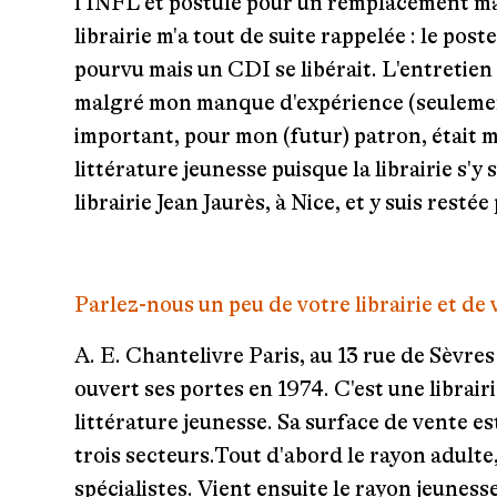
l'INFL et postulé pour un remplacement mat
librairie m'a tout de suite rappelée : le post
pourvu mais un CDI se libérait. L'entretie
malgré mon manque d'expérience (seulement
important, pour mon (futur) patron, était 
littérature jeunesse puisque la librairie s'y sp
librairie Jean Jaurès, à Nice, et y suis resté
Parlez-nous un peu de votre librairie et de 
A. E.
Chantelivre Paris, au 13 rue de Sèvre
ouvert ses portes en 1974. C'est une librair
littérature jeunesse. Sa surface de vente es
trois secteurs.Tout d'abord le rayon adulte
spécialistes. Vient ensuite le rayon jeuness