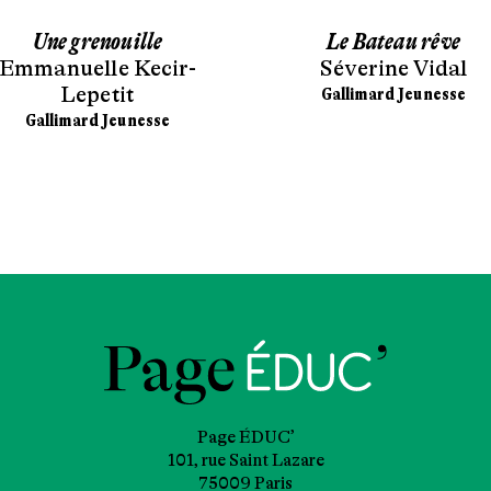
Une grenouille
Le Bateau rêve
Emmanuelle Kecir-
Séverine Vidal
Lepetit
Gallimard Jeunesse
Gallimard Jeunesse
Page ÉDUC’
101, rue Saint Lazare
75009 Paris