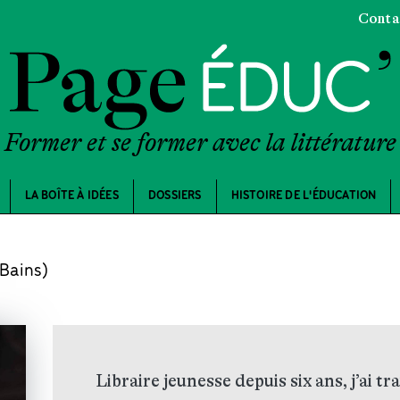
Conta
Former et se former avec la littérature
LA BOÎTE À IDÉES
DOSSIERS
HISTOIRE DE L'ÉDUCATION
-Bains)
Libraire jeunesse depuis six ans, j’ai tra