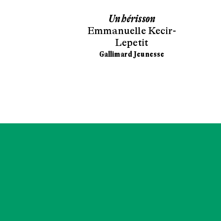
 Pois
Un hérisson
e Cali
Emmanuelle Kecir-
Lepetit
d Junior
Gallimard Jeunesse