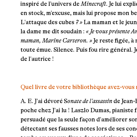
inspiré de l'univers de
Minecraft
. Je lui exp
en stock, m'excuse, mais lui propose mon be
L'attaque des cubes
? »
La maman et le jeun
la dame me dit soudain :
« Je vous présente An
maman, Marine Carteron. »
Je reste figée, à
toute émue. Silence. Puis fou rire général. Je
de l'autrice !
Quel livre de votre bibliothèque avez-vous
A. E.
J'ai dévoré S
onate de l'assassin
de
Jean-
poche chez J'ai lu ! Laszlo Dumas, pianiste 
persuadé que la seule façon d'améliorer son
détectant ses fausses notes lors de ses conc